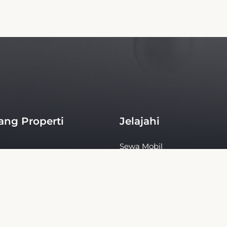
ang Properti
Jelajahi
Sewa Mobil
akan
as
gi
ng