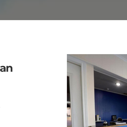
dan
.
reservasi