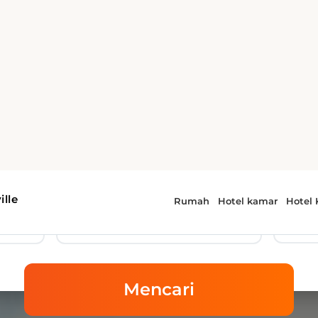
lle
Rumah
Hotel kamar
Hotel 
Hotel Kingsville
-jemput bandara
12 Aug 2026
Wednesday
Mencari