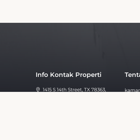
Info Kontak Properti
Tent
1415 S 14th Street, TX 78363,
kamar
Kingsville, Amerika Serikat
Kebij
Fasilit
Galeri
hubun
Tenta