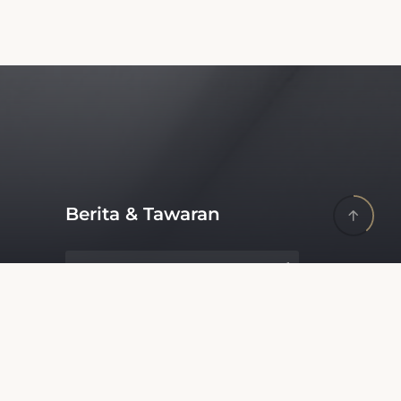
Berita & Tawaran
Terima penawaran dan promo
terbaru tanpa spam.
Perbarui Informasi Bisnis Anda