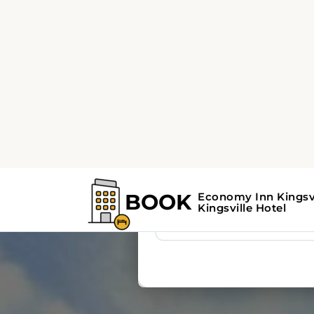
BOOK
Economy Inn Kingsvi
Kingsville Hotel
🏨 Akomodasi
🚗 Antar
11 Aug 2026
Tuesday